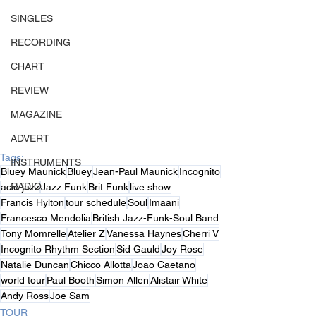
SINGLES
RECORDING
CHART
REVIEW
MAGAZINE
ADVERT
Tags:
INSTRUMENTS
Bluey Maunick
Bluey
Jean-Paul Maunick
Incognito
RADIO
acid jazz
Jazz Funk
Brit Funk
live show
Francis Hylton
tour schedule
Soul
Imaani
Francesco Mendolia
British Jazz-Funk-Soul Band
Tony Momrelle
Atelier Z
Vanessa Haynes
Cherri V
Incognito Rhythm Section
Sid Gauld
Joy Rose
Natalie Duncan
Chicco Allotta
Joao Caetano
world tour
Paul Booth
Simon Allen
Alistair White
Andy Ross
Joe Sam
TOUR