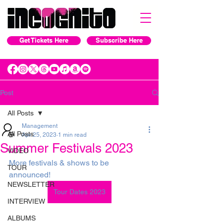
Get Tickets Here
Subscribe Here
Post
All Posts
Management
All Posts
Apr 25, 2023
1 min read
Summer Festivals 2023
VIDEO
More festivals & shows to be 
TOUR
announced! 
NEWSLETTER
Tour Dates 2023
INTERVIEW
ALBUMS