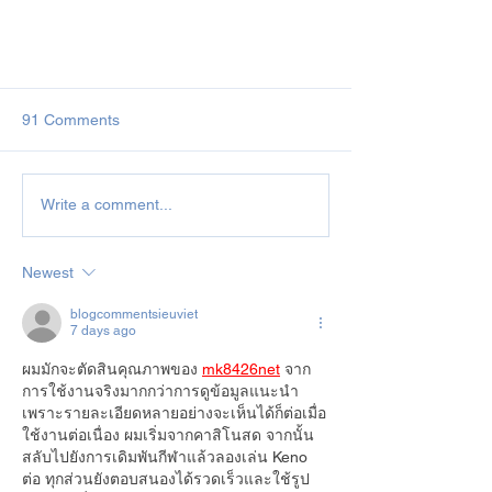
91 Comments
Write a comment...
Newsletter Back Numbers
Newest
blogcommentsieuviet
7 days ago
ผมมักจะตัดสินคุณภาพของ 
mk8426net
 จาก
การใช้งานจริงมากกว่าการดูข้อมูลแนะนำ 
เพราะรายละเอียดหลายอย่างจะเห็นได้ก็ต่อเมื่อ
ใช้งานต่อเนื่อง ผมเริ่มจากคาสิโนสด จากนั้น
สลับไปยังการเดิมพันกีฬาแล้วลองเล่น Keno 
ต่อ ทุกส่วนยังตอบสนองได้รวดเร็วและใช้รูป