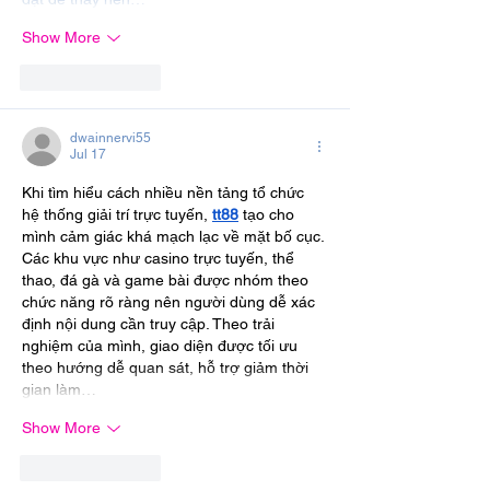
Show More
Like
Reply
dwainnervi55
Jul 17
Khi tìm hiểu cách nhiều nền tảng tổ chức 
hệ thống giải trí trực tuyến, 
tt88
 tạo cho 
mình cảm giác khá mạch lạc về mặt bố cục. 
Các khu vực như casino trực tuyến, thể 
thao, đá gà và game bài được nhóm theo 
chức năng rõ ràng nên người dùng dễ xác 
định nội dung cần truy cập. Theo trải 
nghiệm của mình, giao diện được tối ưu 
theo hướng dễ quan sát, hỗ trợ giảm thời 
gian làm…
Show More
Like
Reply